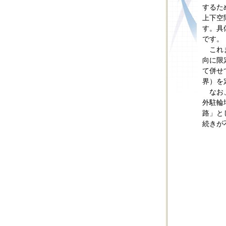
するた
上下空
す。具
です。
これ
向に限
て併せ
界）を
なお
外駐輪
路」と
続きが