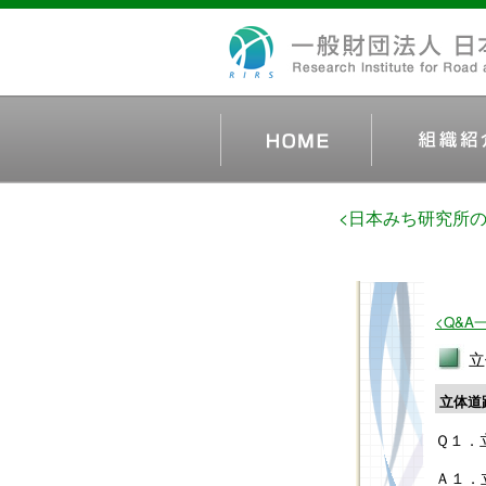
<日本みち研究所
<Q&A
立
立体道
Ｑ１．
Ａ１．