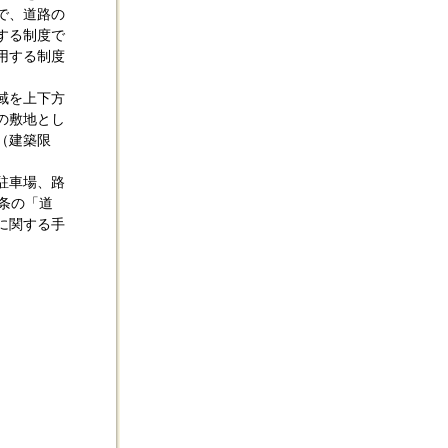
で、道路の
する制度で
用する制度
域を上下方
の敷地とし
（建築限
駐車場、路
条の「道
に関する手