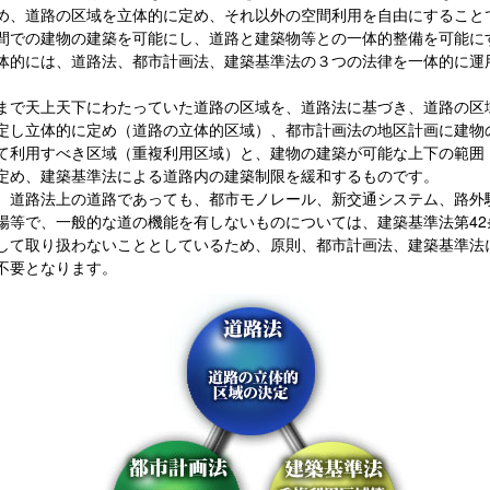
め、道路の区域を立体的に定め、それ以外の空間利用を自由にすること
間での建物の建築を可能にし、道路と建築物等との一体的整備を可能に
体的には、道路法、都市計画法、建築基準法の３つの法律を一体的に運
まで天上天下にわたっていた道路の区域を、道路法に基づき、道路の区
定し立体的に定め（道路の立体的区域）、都市計画法の地区計画に建物
て利用すべき区域（重複利用区域）と、建物の建築が可能な上下の範囲
定め、建築基準法による道路内の建築制限を緩和するものです。
、道路法上の道路であっても、都市モノレール、新交通システム、路外
場等で、一般的な道の機能を有しないものについては、建築基準法第42
して取り扱わないこととしているため、原則、都市計画法、建築基準法
不要となります。